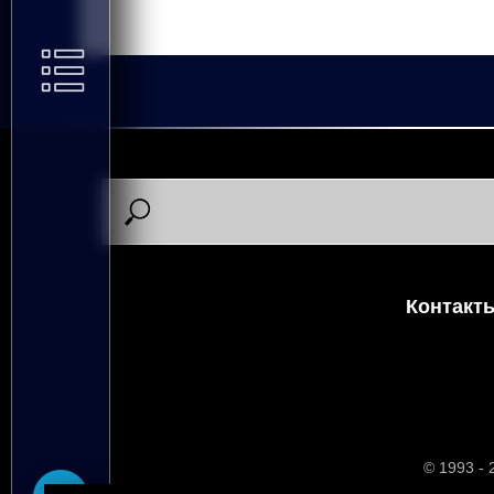
#однакомандаоднасемья #воробьев #горбенко #долг
2025-05-21 10:37
Долгушин Викто
Контакт
© 1993 -