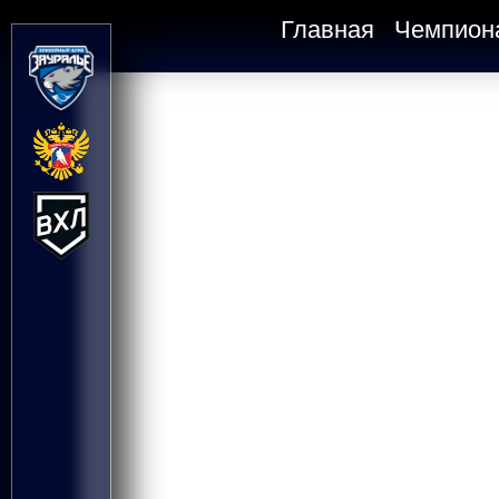
Главная
Чемпион
Тренерский штаб н
сезон остается пр
Тренеры Павел Воробьев, Игорь Горбенко и Виктор До
«Зауралье» в сезоне 2025/2026!
Все они остаются в штабе главного тренера команды 
Виктор Николаевич также будет работать с вратарями
за нападающих, Игорь Олегович – за аналитическое на
Рады продолжению сотрудничества, Павел Сергеевич,
Олегович!