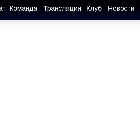
ат
Команда
Трансляции
Клуб
Новости
а новый
ежним
лгушин продолжат работать в
Артема Петровича Седунова.
, Павел Сергеевич – отвечать
правление.
 Виктор Николаевич и Игорь