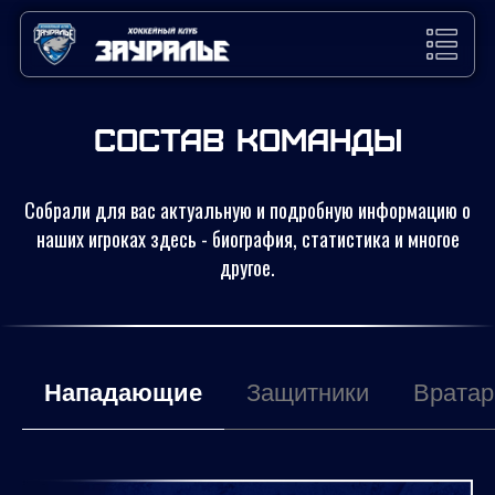
Состав команды
Собрали для вас актуальную и подробную информацию о
наших игроках здесь - биография, статистика и многое
другое.
Нападающие
Защитники
Вратар