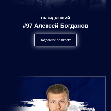
Нападающий
#97 Алексей Богданов
Подробнее об игроке