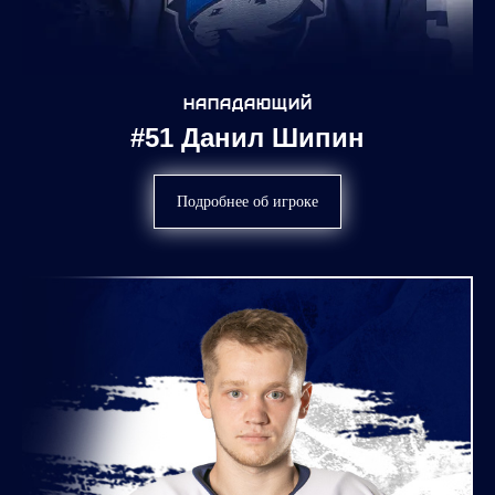
Нападающий
#51 Данил Шипин
Подробнее об игроке