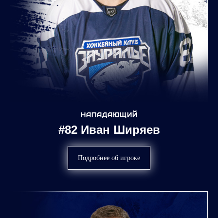
Нападающий
#82 Иван Ширяев
Подробнее об игроке