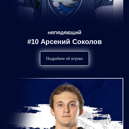
Нападающий
#10 Арсений Соколов
Подробнее об игроке