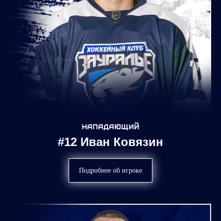
Нападающий
#12 Иван Ковязин
Подробнее об игроке