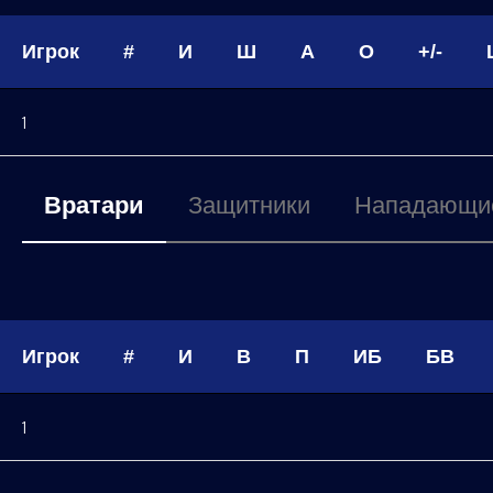
Игрок
#
И
Ш
А
О
+/-
1
Вратари
Защитники
Нападающи
Игрок
#
И
В
П
ИБ
БВ
1