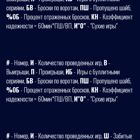
сериями,
БВ
- Броски по воротам,
ПШ
- Пропущено шайб,
%ОБ
- Процент отраженных бросков,
КН
- Коэффициент
надежности = 60мин*ПШ/ВП,
И"0"
- "Сухие игры"
#
- Номер,
И
- Количество проведенных игр,
В
-
Выигрыши,
П
- Проигрыши,
ИБ
- Игры с буллитными
сериями,
БВ
- Броски по воротам,
ПШ
- Пропущено шайб,
%ОБ
- Процент отраженных бросков,
КН
- Коэффициент
надежности = 60мин*ПШ/ВП,
И"0"
- "Сухие игры"
#
- Номер,
И
- Количество проведенных игр,
Ш
- Забитые