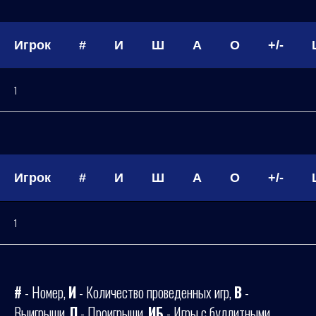
Игрок
#
И
Ш
А
О
+/-
1
Игрок
#
И
Ш
А
О
+/-
1
#
- Номер,
И
- Количество проведенных игр,
В
-
Выигрыши,
П
- Проигрыши,
ИБ
- Игры с буллитными