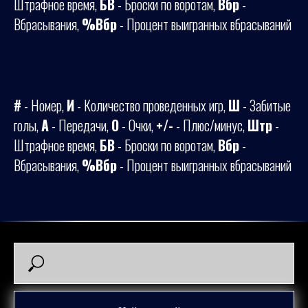
Штрафное время,
БВ
- Броски по воротам,
Вбр
-
Вбрасывания,
%Вбр
- Процент выигранных вбрасываний
#
- Номер,
И
- Количество проведенных игр,
Ш
- Забитые
голы,
А
- Передачи,
О
- Очки,
+/-
- Плюс/минус,
Штр
-
Штрафное время,
БВ
- Броски по воротам,
Вбр
-
Вбрасывания,
%Вбр
- Процент выигранных вбрасываний