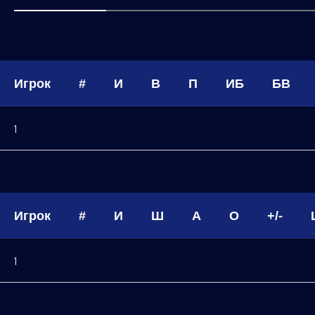
Игрок
#
И
В
П
ИБ
БВ
1
Игрок
#
И
Ш
А
О
+/-
1