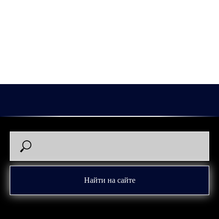
сезона 2026/2027.
Для специалиста предстоящий сезон будет третьим в
«Зауралье».
Рады продолжению сотрудничества, Кирилл Олегович!
21.06.2026
Тепцов Кирилл Олегович
Найти на сайте