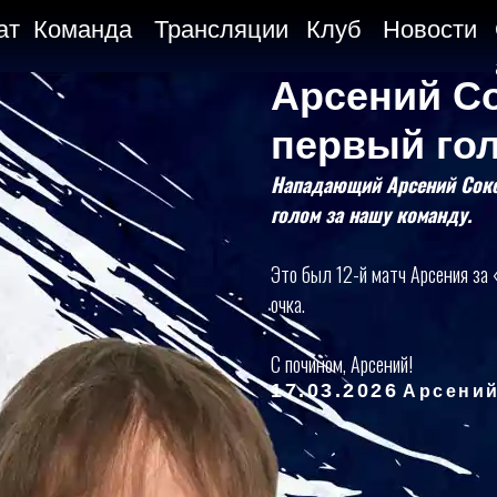
ат
Команда
Трансляции
Клуб
Новости
Арсений С
первый гол
Нападающий Арсений Соко
голом за нашу команду.
Это был 12-й матч Арсения за «З
очка.
С почином, Арсений!
17.03.2026
Арсений