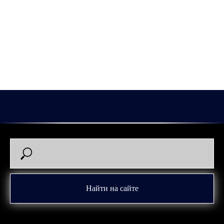
В «Зауралье» Аввакумов перешел перед началом чемпионата
2021/2022. В его активе сейчас уже 257 проведенных за
нашу команду матчей и 22 (6+16) очка.
Рады, что остаешься верен нашим клубным цветам, Илья!
2026-05-19 15:28
Илья Аввакумов
Найти на сайте