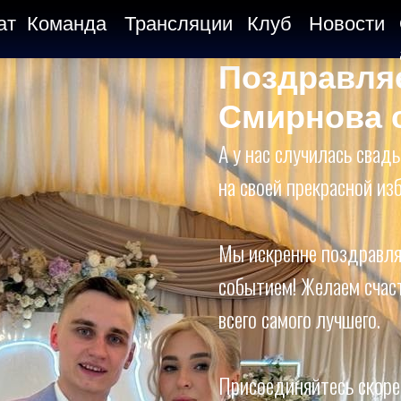
ат
Команда
Трансляции
Клуб
Новости
Поздравля
Смирнова 
А у нас случилась свад
на своей прекрасной из
Мы искренне поздравля
событием! Желаем счаст
всего самого лучшего.
Присоединяйтесь скорее