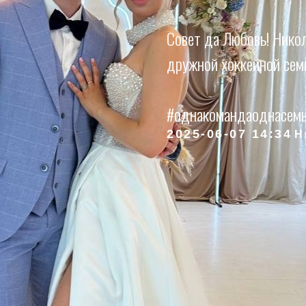
Совет да Любовь! Никол
дружной хоккейной семь
#однакомандаоднасемь
2025-06-07 14:34
Н