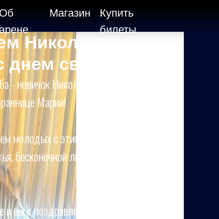
Об
Магазин
Купить
арене
билеты
ем Николая
с днем свадьбы!
ьба - новичок Николай Смирнов женился
браннице Марии!
ем молодых с этим прекрасным
ья, бесконечной любви, взаимоуважения и
 и вы к поздравлениям в комментариях.