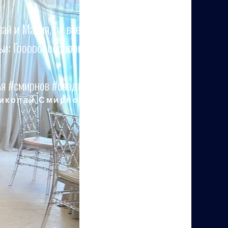
ай и Мария, от всей нашей большой и
и: Гооооооооооорькооооооо!!!
я #смирнов #свадьба
иколай Смирнов