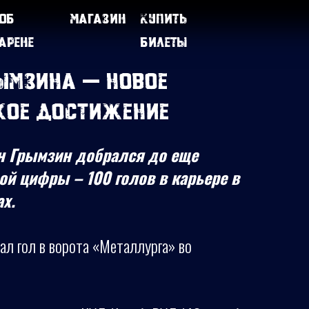
Об
Магазин
Купить
арене
билеты
рымзина — новое
кое достижение
 Грымзин добрался до еще
ой цифры – 100 голов в карьере в
х.
л гол в ворота «Металлурга» во