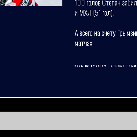
100 голов Степан забил 
и МХЛ (51 гол).
А всего на счету Грымз
матчах.
2026-02-19 15:59
СТЕПАН ГРЫМ