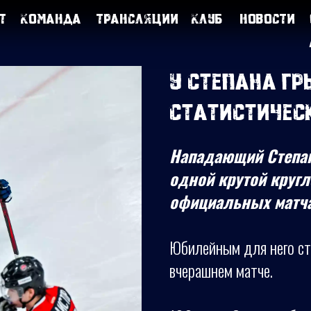
т
Команда
Трансляции
Клуб
Новости
У Степана Г
статистичес
Нападающий Степан
одной крутой кругл
официальных матча
Юбилейным для него ста
вчерашнем матче.