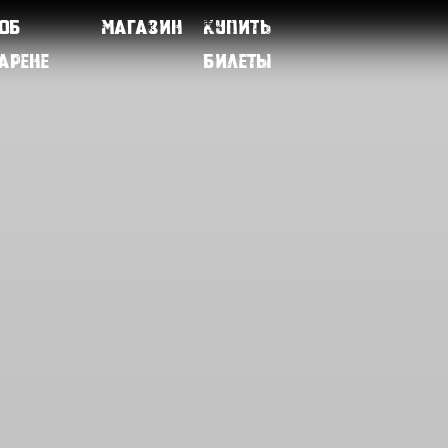
Об
Магазин
Купить
арене
билеты