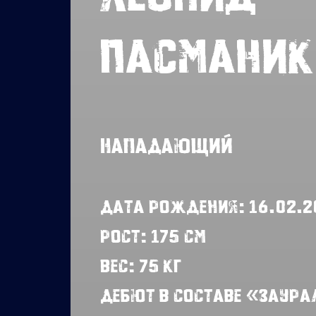
Пасманик
Нападающий
Дата рождения: 16.02.
Рост: 175 см
Вес: 75 кг
Дебют в составе «Заурал