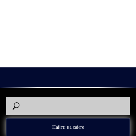
марта в нашей команде по версии болельщиков.
Нападающий победил в опросе с большим отрывом, набрав
более 40% голосов.
В заключительном для команды месяце сезона Галиаскаров в
6 проведенных матчах отметился 6 (4+2) очками. И его яркая
игра не осталась без внимания болельщиков.
2026-03-23 15:24
Эмиль Галиаскаров
Найти на сайте