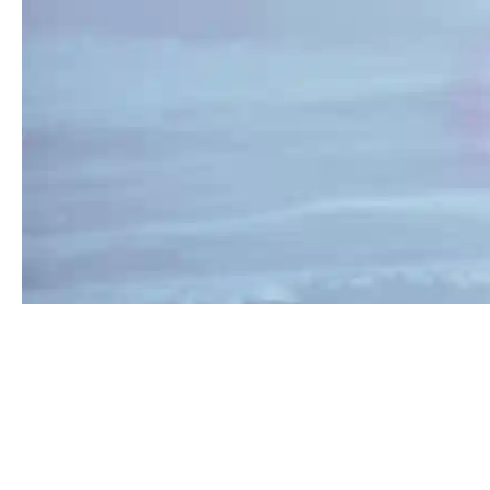
Эмиль Галиаскаров -
лучший игрок марта в
команде по версии
болельщиков
Эмиль Галиаскаров становится лучшим игроком