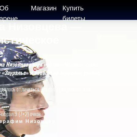
Об
Магазин
Купить
арене
билеты
а Низовцева —
истическое
е
а Низовцева игра против «Челнов» стала
а «Зауралье» и вообще на взрослом уровне.
далось отличиться. Его гол стал первым для
набрал 9 (7+2) очков.
ерафим Низовцев