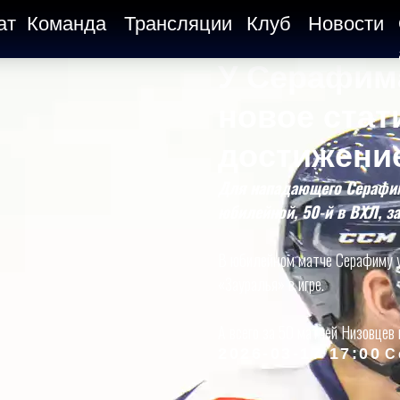
ат
Команда
Трансляции
Клуб
Новости
У Серафим
новое стат
достижени
Для нападающего Серафим
юбилейной, 50-й в ВХЛ, з
В юбилейном матче Серафиму у
«Зауралья» в игре.
А всего за 50 матчей Низовцев 
2026-03-17 17:00
С