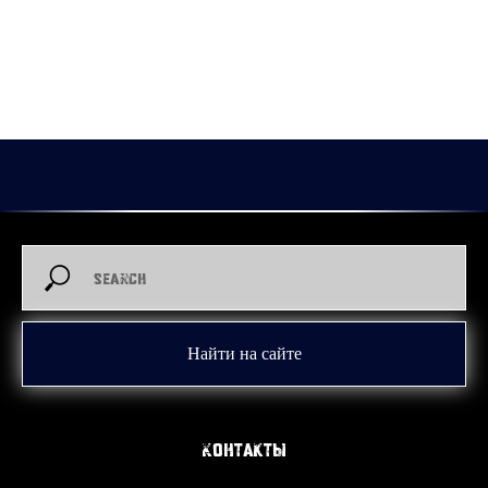
57 игр он провел за «Юнисон» и еще 43 за «Зауралье».
В этих матчах Роман отметился 35 (13+22) набранными
очками.
2026-02-28 10:00
Роман Говорков
Найти на сайте
Контакты