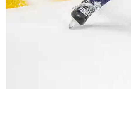
Роман Говорков добрался до
нового игрового юбилея
У Романа Говоркова по итогам матча со «СКА-ВМФ»
статистический юбилей – 100 матчей в ВХЛ.