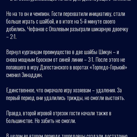
Но на то он и чемпион. Гости перехватили инициативу, стали
больше играть с шайбой, и в итоге на 5-й минуте своего
добились. Чефанов с Опалевым разыграли шикарную двоечку
– 2:1.
Вернул курганцам преимущество в две шайбы Шикун – и
снова мощным броском от синей линии – 3:1. После этого не
попавшего в игру Дагестанского в воротах «Торпедо-Горький»
сменил Зинаддин.
Единственное, что омрачало игру хозяевам – удаления. За
первый период они удалились трижды, но смогли выстоять.
Правда, второй игровой отрезок гости начали также в
большинстве. Но забить не смогли.
В целом во втором периоде торпедовцы создали достаточно