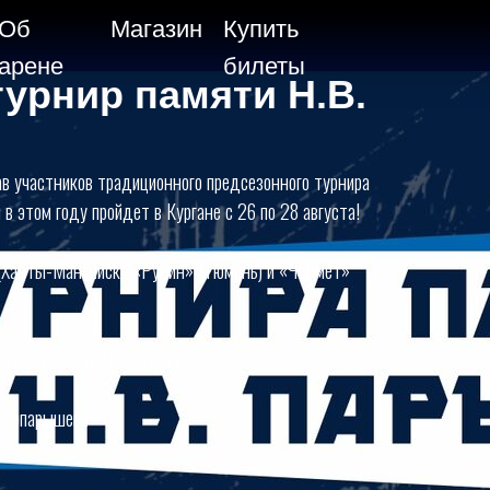
Об
Магазин
Купить
арене
билеты
турнир памяти Н.В.
в участников традиционного предсезонного турнира
в этом году пройдет в Кургане с 26 по 28 августа!
 (Ханты-Мансийск), «Рубин» (Тюмень) и «Челмет»
дет опубликовано позднее.
нирпарышева