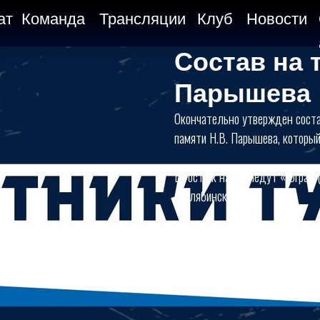
ат
Команда
Трансляции
Клуб
Новости
Состав на 
Парышева
Окончательно утвержден соста
памяти Н.В. Парышева, который 
В гости к нам приедут «Югра»
(Челябинск).
Расписание матчей турнира бу
#однакомандаоднасемья #тур
2025-07-04 15:35