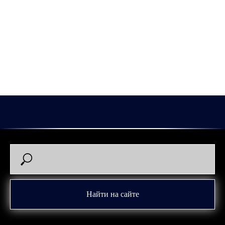
решение не заключать.
За «Зауралье» Чегошев успел провести 3 матча, в которых
результативными действиями не отметился.
Благодарим Вячеслава за работу, помощь команде,
профессионализм и желаем удачи в дальнейшей карьере.
2026-01-03 09:32
Найти на сайте