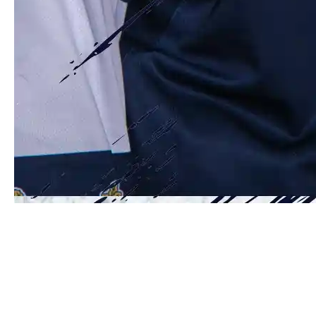
Вячеслав Чегошев покидает
курганскую команду
Защитник Вячеслав Чегошев покидает «Зауралье» -
его просмотровый контракт закончился, а
полноценное соглашение с хоккеистом клуб принял