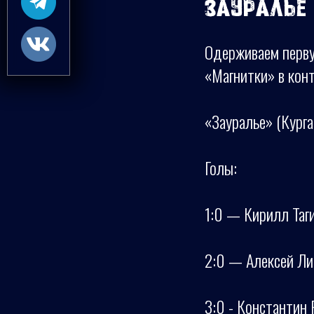
Зауралье 
Одерживаем перву
«Магнитки» в кон
«Зауралье» (Курган
Голы:
1:0 — Кирилл Таги
2:0 — Алексей Лип
3:0 - Константин Р