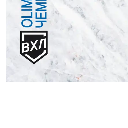
«Норильск» - «Зауралье».
День матча
Сыграем сегодня в Норильске и постараемся
прервать серию неудач!