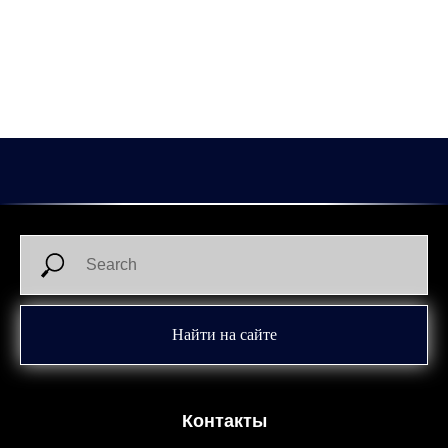
Соперник уже потерял все шансы на плей-офф, мы сохраняем
их чисто теоретические.
С «Норильском» мы провели всего 5 официальных встреч. В
гостях мы только побеждали.
2026-02-23 09:00
Найти на сайте
Контакты