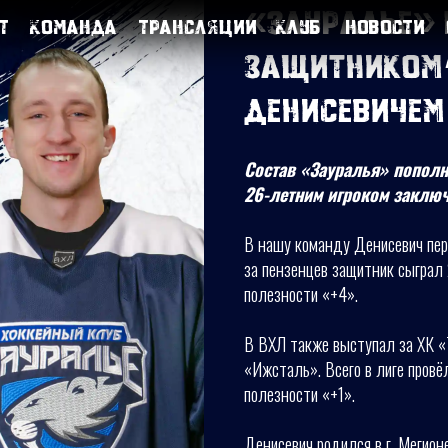
«Зауралье» 
т
Команда
Трансляции
Клуб
Новости
защитником
Денисевичем
Состав «Зауралья» попол
26-летним игроком заключ
В нашу команду Денисевич пер
за пензенцев защитник сыграл 2
полезности «+4».
В ВХЛ также выступал за ХК «
«Ижсталь». Всего в лиге провёл
полезности «+1».
Денисевич родился в г. Мегион