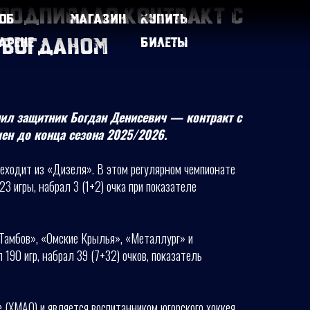
подписало контракт с
Об
Магазин
Купить
 Богданом
арене
билеты
нил защитник Богдан Денисевич — контракт с
ен до конца сезона 2025/2026.
еходит из «Дизеля». В этом регулярном чемпионате
3 игры, набрал 3 (1+2) очка при показателе
Тамбов», «Омские Крылья», «Металлург» и
 190 игр, набрал 39 (7+32) очков, показатель
е (ХМАО) и является воспитанником югорского хоккея.