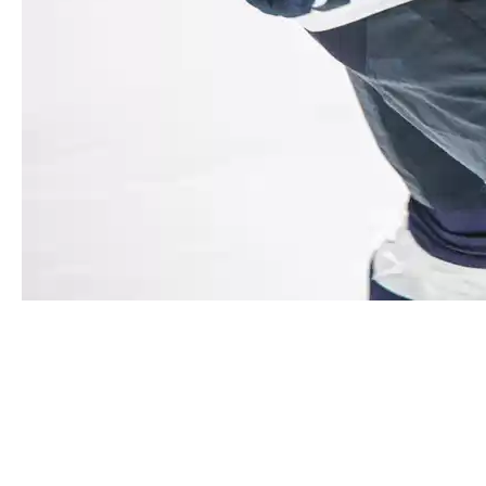
Александр Угольников
покидает «Зауралье»
Говорим спасибо и прощаемся с Александром
Угольниковым – истекающий 31 мая контракт с
защитником продлен не будет, он продолжит