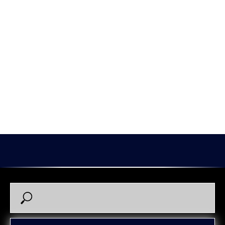
карьеру в другом клубе.
В «Зауралье» Александр перешел по ходу в середине
чемпионата 2025/2026. Получил капитанскую нашивку.
Всего провел 32 матча, набрал в них 8 (3+5) очков при
показателе полезности «-4».
Благодарим Сашу за игру, профессиональное отношение к
делу и желаем удачи в дальнейшей карьере.
2026-05-18 15:10
Александр Угольников