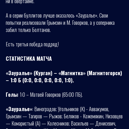
ни в овертайме.
А в серии буллитов лучше оказалось «Зауралье». Свои
попытки реализовали Грымзин и М. Говорков, а у соперника
забил только Болтанов.
Есть третья победа подряд!
СТАТИСТИКА МАТЧА
«Зауралье» (Курган) – «Магнитка» (Магнитогорск)
– 1:0 Б (0:0, 0:0, 0:0, 0:0, 1:0).
Голы
: 1:0 – Матвей Говорков (65:00 ПБ).
«Зауралье»
: Виноградов; Угольников (К) - Аввакумов,
Грымзин — Тагиров — Рыжов; Беляков - Кожемякин, Низовцев
— Комаристый (А) — Колесников; Васильев — Денисевич,