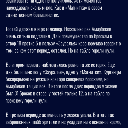
реализовать ни одно не получилось. Хотя моментов
насоздавали очень много. Как и «Магнитка» в своем
единственном большинстве.
Гостей держал в игре голкипер. Несколько раз Амирбеков
очень сильно подтащил. Да и преимущество по броскам в
створ 18 против 5 в пользу «Зауралья» красноречиво говорит о
том, за кем этот период остался. Но на табло горели нули.
Во втором периоде наблюдалась ровно та же история. Еще
два большинства у «Зауралья», одно у «Магнитки». Курганцы
беспрерывно нагружали вратаря соперника бросками, но
Амирбеков тащил всё. В итоге после двух периодов у хозяев
был 31 бросок в створ, у гостей только 12, а на табло по-
прежнему горели нули.
В третьем периоде активность у хозяев упала. В итоге так
заброшенных шайб зрители и не увидели ни в основное время,