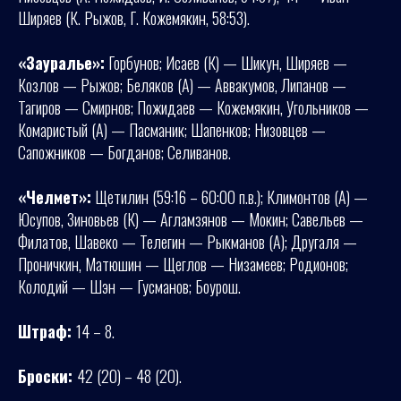
Ширяев (К. Рыжов, Г. Кожемякин, 58:53).
«Зауралье»:
Горбунов; Исаев (К) — Шикун, Ширяев —
Козлов — Рыжов; Беляков (А) — Аввакумов, Липанов —
Тагиров — Смирнов; Пожидаев — Кожемякин, Угольников —
Комаристый (А) — Пасманик; Шапенков; Низовцев —
Сапожников — Богданов; Селиванов.
«Челмет»:
Щетилин (59:16 – 60:00 п.в.); Климонтов (А) —
Юсупов, Зиновьев (К) — Агламзянов — Мокин; Савельев —
Филатов, Шавеко — Телегин — Рыкманов (А); Другаля —
Проничкин, Матюшин — Щеглов — Низамеев; Родионов;
Колодий — Шэн — Гусманов; Боурош.
Штраф:
14 – 8.
Броски:
42 (20) – 48 (20).