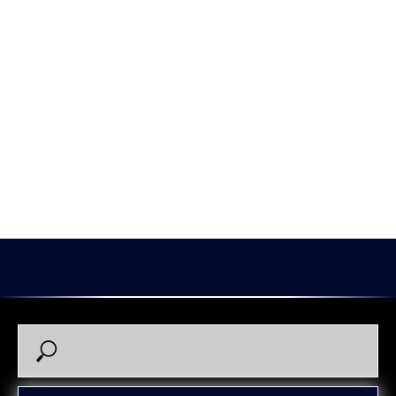
получили квалификационные предложения от ХК
«Зауралье» по новым контрактам.
Напоминаем, что в соответствии с регламентом такие
предложения клуб имеет право делать в срок по 31 мая
хоккеистам в возрасте до 28 лет, у которых истекает
действующий контракт с этим клубом.
#однакомандаоднасемья #86тагиров #89антипин
2025-05-29 15:28
Кирилл Тагиров