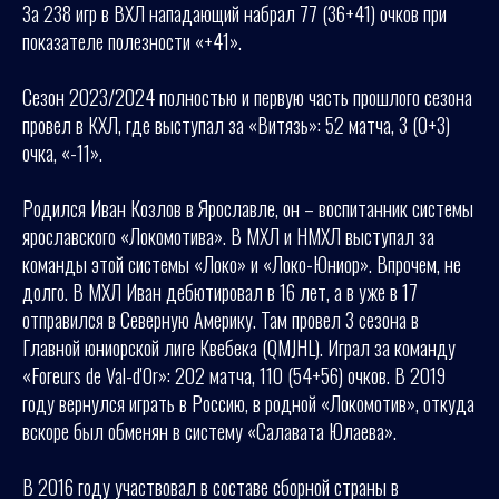
За 238 игр в ВХЛ нападающий набрал 77 (36+41) очков при
показателе полезности «+41».
Сезон 2023/2024 полностью и первую часть прошлого сезона
провел в КХЛ, где выступал за «Витязь»: 52 матча, 3 (0+3)
очка, «-11».
Родился Иван Козлов в Ярославле, он – воспитанник системы
ярославского «Локомотива». В МХЛ и НМХЛ выступал за
команды этой системы «Локо» и «Локо-Юниор». Впрочем, не
долго. В МХЛ Иван дебютировал в 16 лет, а в уже в 17
отправился в Северную Америку. Там провел 3 сезона в
Главной юниорской лиге Квебека (QMJHL). Играл за команду
«Foreurs de Val-d'Or»: 202 матча, 110 (54+56) очков. В 2019
году вернулся играть в Россию, в родной «Локомотив», откуда
вскоре был обменян в систему «Салавата Юлаева».
В 2016 году участвовал в составе сборной страны в