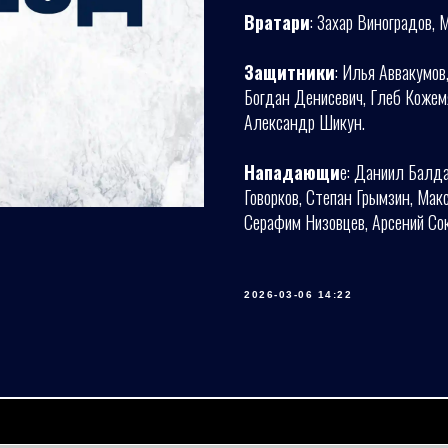
Вратари
: Захар Виноградов, 
Защитники
: Илья Аввакумов
Богдан Денисевич, Глеб Кожем
Александр Шикун.
Нападающи
е: Даниил Балда
Говорков, Степан Грымзин, Мак
Серафим Низовцев, Арсений Сок
2026-03-06 14:22