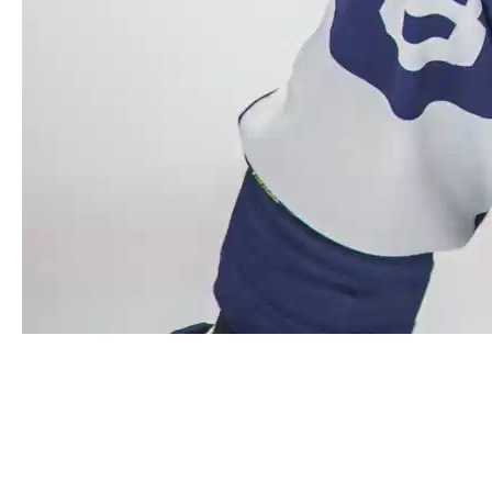
Сотый матч за курганскую
команду сыграл Александр
Комаристый
Нападающий Александр Комаристый против