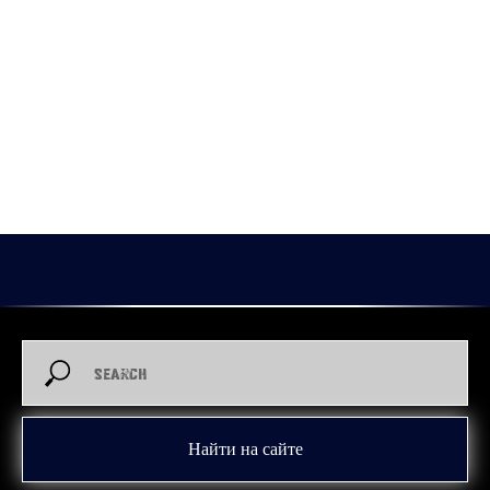
«Рубина» сыграл свой юбилейный 100-й матч за
«Зауралье».
Круглой цифры он достиг во втором сезоне за нашу команду.
В юбилейной игре 36-летний форвард отметился голевой
передачей.
За 100 матчей в активе Александра 54 (15+39) очка.
30.01.2026
Александр Комаристый
Найти на сайте