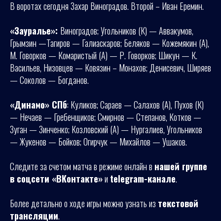
В воротах сегодня Захар Виноградов. Второй – Иван Еремин.
«Зауралье»:
Виноградов; Угольников (К) — Аввакумов,
Грымзин —Тагиров — Галиаскаров; Беляков — Кожемякин (А),
М. Говорков — Комаристый (А) — Р. Говорков; Шикун — К.
Васильев, Низовцев — Ковязин – Монахов; Денисевич, Ширяев
— Соколов — Богданов.
«Динамо» СПб
: Куликов; Сараев — Салахов (А), Пухов (К)
— Нечаев — Гребенщиков; Смирнов — Степанов, Котков —
Зуган — Зинченко; Козловский (А) — Нургалиев, Угольников
— Жукенов — Бойков; Огирчук — Михайлов — Ушаков.
Следите за счетом матча в режиме онлайн в
нашей группе
в соцсети «ВКонтакте»
и
telegram-канале
.
Более детально о ходе игры можно узнать из
текстовой
трансляции
.