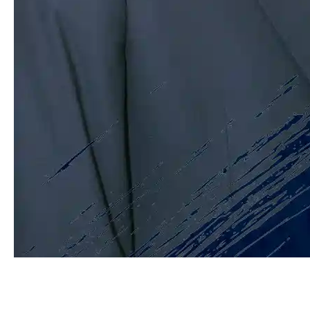
Дмитрий Пархоменко: «Один не
добежал, второй