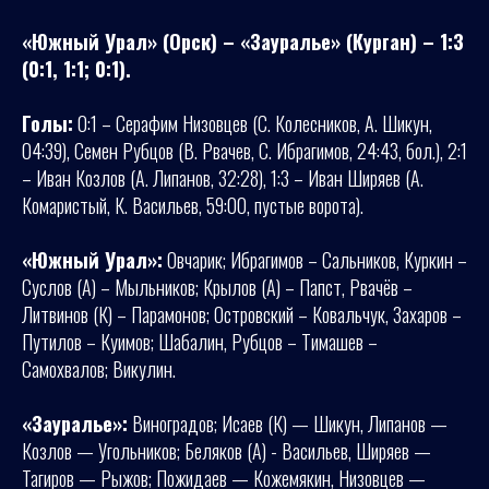
«Южный Урал» (Орск) – «Зауралье» (Курган) – 1:3
(0:1, 1:1; 0:1).
Голы:
0:1 – Серафим Низовцев (С. Колесников, А. Шикун,
04:39), Семен Рубцов (В. Рвачев, С. Ибрагимов, 24:43, бол.), 2:1
– Иван Козлов (А. Липанов, 32:28), 1:3 – Иван Ширяев (А.
Комаристый, К. Васильев, 59:00, пустые ворота).
«Южный Урал»:
Овчарик; Ибрагимов – Сальников, Куркин –
Суслов (А) – Мыльников; Крылов (А) – Папст, Рвачёв –
Литвинов (К) – Парамонов; Островский – Ковальчук, Захаров –
Путилов – Куимов; Шабалин, Рубцов – Тимашев –
Самохвалов; Викулин.
«Зауралье»:
Виноградов; Исаев (К) — Шикун, Липанов —
Козлов — Угольников; Беляков (А) - Васильев, Ширяев —
Тагиров — Рыжов; Пожидаев — Кожемякин, Низовцев —