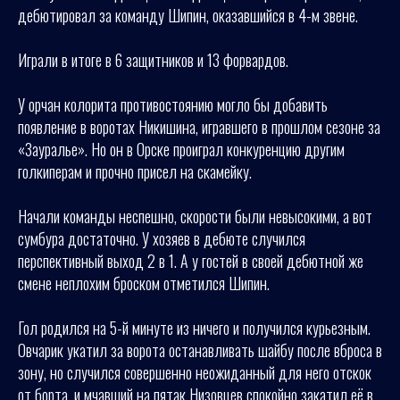
дебютировал за команду Шипин, оказавшийся в 4-м звене.
Играли в итоге в 6 защитников и 13 форвардов.
У орчан колорита противостоянию могло бы добавить
появление в воротах Никишина, игравшего в прошлом сезоне за
«Зауралье». Но он в Орске проиграл конкуренцию другим
голкиперам и прочно присел на скамейку.
Начали команды неспешно, скорости были невысокими, а вот
сумбура достаточно. У хозяев в дебюте случился
перспективный выход 2 в 1. А у гостей в своей дебютной же
смене неплохим броском отметился Шипин.
Гол родился на 5-й минуте из ничего и получился курьезным.
Овчарик укатил за ворота останавливать шайбу после вброса в
зону, но случился совершенно неожиданный для него отскок
от борта, и мчавший на пятак Низовцев спокойно закатил её в