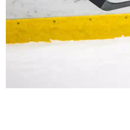
Федор Беляков «Все в наших
руках и головах»
Защитник Федор Беляков вспомнил, как непросто
было в Орске, рассказал, чего ждет от сегодняшней
игры и с каким настроем на неё необходимо выйти.