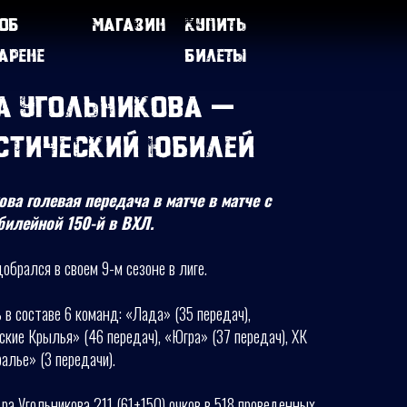
Об
Магазин
Купить
арене
билеты
а Угольникова —
стический юбилей
ва голевая передача в матче в матче с
илейной 150-й в ВХЛ.
брался в своем 9-м сезоне в лиге.
 в составе 6 команд: «Лада» (35 передач),
ские Крылья» (46 передач), «Югра» (37 передач), ХК
алье» (3 передачи).
ра Угольникова 211 (61+150) очков в 518 проведенных