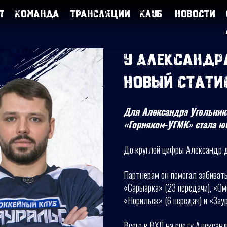
т
Команда
Трансляции
Клуб
Новости
У Александр
новый стати
Для Александра Угольнико
«Горняком-УГМК» стала юб
До круглой цифры Александр до
Партнерам он помогал забивать
«Сарыарка» (23 передачи), «Ом
«Норильск» (6 передач) и «Заур
Всего в ВХЛ на счету Александ