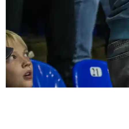
Утверждён состав
участников мемориала
Парышева
Официально утвержден состав участников