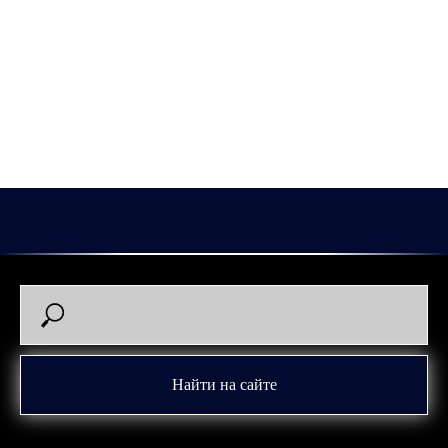
предстоящего традиционного предсезонного турнира
памяти Н.В. Парышева в Кургане.
Вместе с «Зауральем» в нем примут участие «Югра» (Ханты-
Мансийск), «Рубин» (Тюмень) и «Челмет» (Челябинск).
Расписание матчей турнира будет опубликовано позднее.
2026-07-02 15:00
Найти на сайте