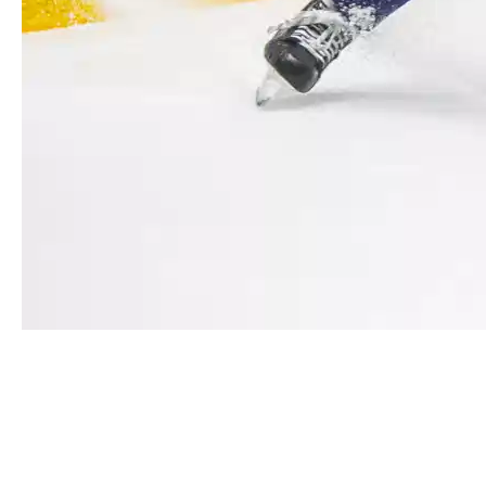
Роман Говорков добрался
до нового игрового юбилея
У Романа Говоркова по итогам матча со «СКА-
ВМФ» статистический юбилей – 100 матчей в