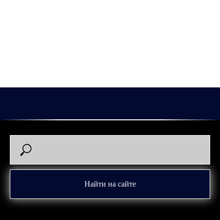
ВХЛ.
57 игр он провел за «Юнисон» и еще 43 за «Зауралье».
В этих матчах Роман отметился 35 (13+22) набранными
очками.
2026-02-28 10:00
Роман Говорков
Найти на сайте