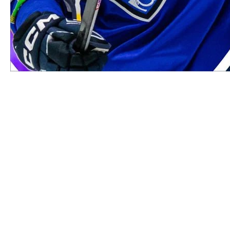
Продление контракта -
Кирилл Тагиров
Кирилл Тагиров продолжит выступать за «Зауралье» -
нападающий, которому ранее было сделано
квалификационное предложение, продлил контракт с клубом
до конца сезона 2025/2026!
Для Кирилла предстоящий сезон будет уже четвертым
подряд в нашей команде. На счету центрфорварда за
«Зауралье» 133 матча и 58 (23+35) очков.