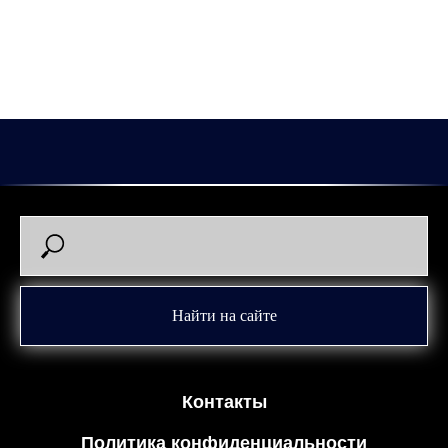
Рады продолжению сотрудничества, Кирилл!
#однакомандаоднасемья #межсезонье2025 #трансферы
#86тагиров
2025-06-11 12:17
Кирилл Тагиров
Найти на сайте
Контакты
Политика конфиденциальности