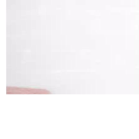
Статистика вратарей в
регулярном чемпионате
Время изучить итоговую по сезону статистику наших
голкиперов.