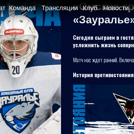
«Омские к
ат
Команда
Трансляции
Клуб
Новости
«Зауралье»
Сегодня сыграем в гостя
усложнить жизнь соперни
Матч нас ждет ранний. Включа
История противостояния