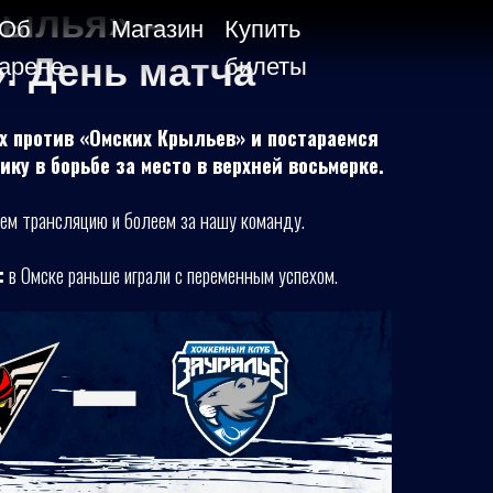
рылья» –
Об
Магазин
Купить
. День матча
арене
билеты
х против «Омских Крыльев» и постараемся
ку в борьбе за место в верхней восьмерке.
ем трансляцию и болеем за нашу команду.
:
в Омске раньше играли с переменным успехом.