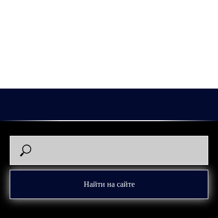
Главные судьи: Р. Мелихов, М. Угрюмов.
Линейные судьи: В. Дончук, Р. Игнатьев.
27 февраля 2026 года, Курган, ЛДС им. Н.В. Парышева, 1500
зрителей.
2026-02-27 21:57
Найти на сайте