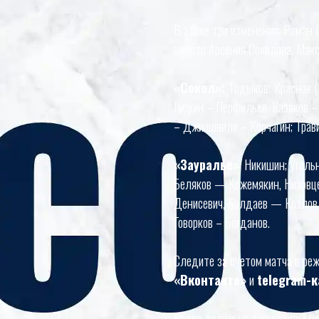
В атаке три изменения: Роман 
вместо Арсения Соколова, Мак
«Сокол»:
Тодыков;
Краснов (
Гуркин – Перфильев, Казаков –
– Джиошвили – Корчагин; Трави
«Зауралье»
: Никишин; Угол
Беляков — Кожемякин, Низовце
Денисевич, Балдаев — Козлов 
Говорков – Богданов.
Следите за счетом матча в ре
«Вконтакте»
и
telegram-
Более детально о ходе игры мо