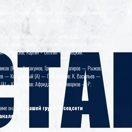
Говорков, Серафим Низовцев, Эмиль Галиаскаров играют
сима Ковалишина и Ивана Ширяева.
К) – Панов, Колесников (А) – Скворцов (А) – Полищук;
 Цыплаков – Конов; Гавриленко – Волосенков, Абянов
н – Морозов, Каргин – Волгин – Есинецкий.
ьников (К) — Аввакумов, Грымзин —Тагиров — Рыжов;
в — Комаристый (А) — Галиаскаров; К. Васильев —
(А) – Колесников; Африданов, М. Говорков — Р.
жиме онлайн в
нашей группе в соцсети
канале
.
жно узнать из текстовой трансляции.