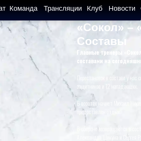
ат
Команда
Трансляции
Клуб
Новости
«Сокол» – 
Составы
Главные тренеры «Сокол
составами на сегодняшн
Перестановок в составе у нас с
защитников и 12 нападающих.
В воротах начнет Михаил Никиш
предоставлен отдых.
В обороне возвращаются в сос
Александра Шикуна и Сергея Р