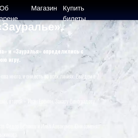
Об
Магазин
Купить
арене
билеты
«Зауралье».
а» и «Зауралья» определились с
юю игру.
нова много, и они есть во всех линиях. Выйдем в 7
ин, второй – Иван Еремин. Захару Виноградову
тав Федор Беляков и Илья Аввакумов. Они заменят
ыжикова.