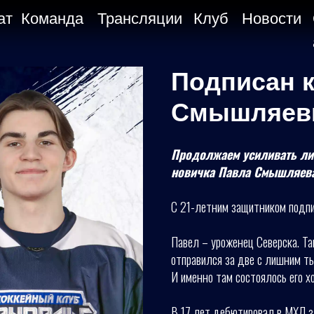
ат
Команда
Трансляции
Клуб
Новости
Подписан к
Смышляе
Продолжаем усиливать ли
новичка Павла Смышляева
С 21-летним защитником подпи
Павел – уроженец Северска. Та
отправился за две с лишним т
И именно там состоялось его х
В 17 лет дебютировал в МХЛ з