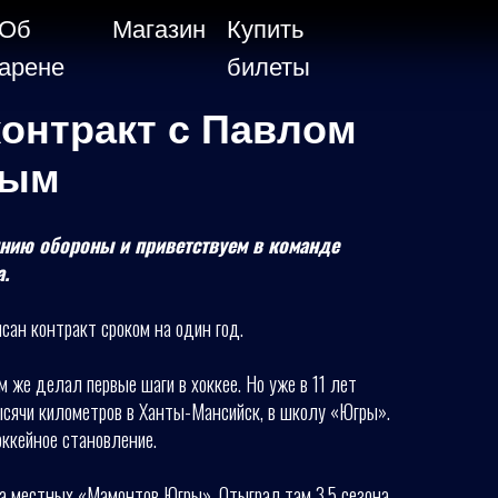
Об
Магазин
Купить
арене
билеты
онтракт с Павлом
вым
нию обороны и приветствуем в команде
.
сан контракт сроком на один год.
м же делал первые шаги в хоккее. Но уже в 11 лет
ысячи километров в Ханты-Мансийск, в школу «Югры».
оккейное становление.
а местных «Мамонтов Югры». Отыграл там 3,5 сезона,