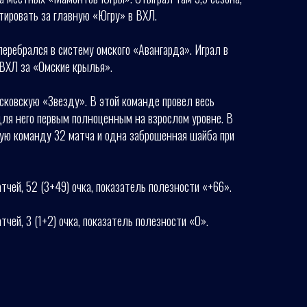
тировать за главную «Югру» в ВХЛ.
еребрался в систему омского «Авангарда». Играл в
 ВХЛ за «Омские крылья».
сковскую «Звезду». В этой команде провел весь
для него первым полноценным на взрослом уровне. В
ую команду 32 матча и одна заброшенная шайба при
тчей, 52 (3+49) очка, показатель полезности «+66».
чей, 3 (1+2) очка, показатель полезности «0».