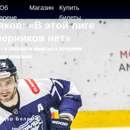
Об
Магазин
Купить
арене
билеты
ков: «В этой лиге
ерников нет»
– о готовности команды к вечернему
нах соперника.
едор Беляков