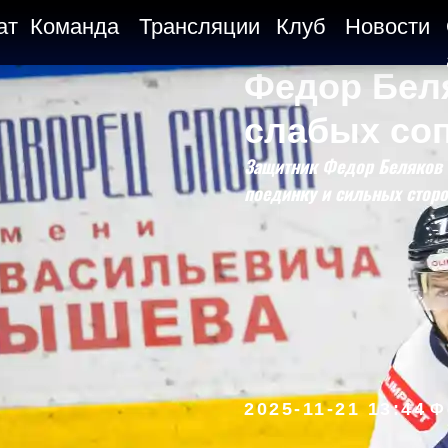
ат
Команда
Трансляции
Клуб
Новости
Федор Беля
слабых соп
Защитник Федор Беляков 
поединку и сильных сторо
2025-11-21 13:44
Ф