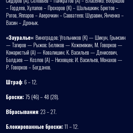
Сидоров (А), Соловьев – Панкратов (А) – Власенко; Бобряшов
– Гордеев, Хулапов – Прохоров (К) – Шалышкин; Брютов –
Рогов, Яппаров – Аверочкин – Савватеев; Шуравин, Янченко –
Васин – Дронык.
«Зауралье»
: Виноградов; Угольников (К) — Шикун, Грымзин
— Тагиров — Рыжов; Беляков — Кожемякин, М. Говорков —
Комаристый (А) — Ковалишин; К. Васильев — Денисевич,
Балдаев — Козлов (А) – Низовцев; И. Васильев, Монахов —
Р. Говорков – Богданов.
Штраф
: 6 – 12.
Броски:
75 (46) – 48 (28).
Вбрасывания
: 23 – 27.
Блокированные броски:
11 – 12.