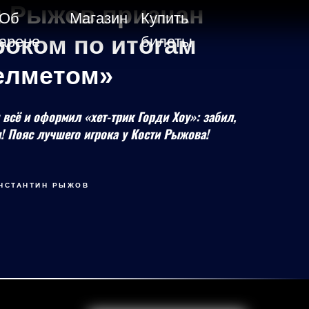
н Рыжов признан
Об
Магазин
Купить
оком по итогам
арене
билеты
Челметом»
 всё и оформил «хет-трик Горди Хоу»: забил,
! Пояс лучшего игрока у Кости Рыжова!
НСТАНТИН РЫЖОВ