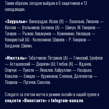
Таким образом, сегодня выйдем в 6 защитников и 13
нападающих.
«Зауралье»
: Виноградов; Исаев (К) — Васильев, Липанов —
Козлов — Угольников; Беляков (А) — Шикун, М. Говорков —
Тагиров — Рыжов; Аввакумов — Кожемякин, Низовцев —
Комаристый (А) - Колесников; Ширяев – Р. Говорков —
Богданов; Шипин.
«Ижсталь»
: Табатчиков; Петриков (А) — Глинский, Ерофеев
— Асташевский — Дюрягин (А); Глебов (К) — Жданов,
Огирчук — Пукело — Яковлев; Хайруллин — Назарько,
Ковалев — Епищев — Круженков; Слепков, Долгопятов —
Поярков — Пугачев; Соколов.
Следите за счетом матча в режиме онлайн в нашей группе в
соцсети «Вконтакте»
и
telegram-канале
.