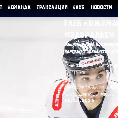
т
Команда
Трансляции
Клуб
Новости
Глеб Кожемя
«Зауралье»
Защитник Глеб Кожемякин 
контракт с хоккеистом про
Кожемякин провел в Кургане не
(5+14) очков.
Благодарим Глеба за игру, пр
удачи в дальнейшей карьере.
26.05.2026