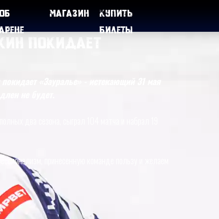
Об
Магазин
Купить
арене
билеты
кин покидает
покидает «Зауралье» - истекающий 31 мая
длен не будет.
полных два сезона, сыграл 104 матча и набрал 19
офессионализм, принесенную команде пользу и желаем