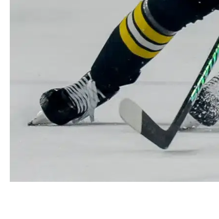
По буллитам проиграли в Пензе
Зауралье» и «Дизель» обошлись без заброшенных