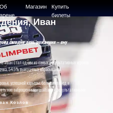
Об
Магазин
Купить
арене
билеты
дения, Иван
лова сегодня день рождения – ему
не Иван стал одним из самых результативных игроков
 очка, 54.5% выигранных вбрасываний.
ровья, успешной карьеры, больших побед и
вать нас заброшенными шайбами и результативными
ван Козлов