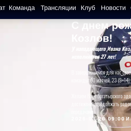
ат
Команда
Трансляции
Клуб
Новости
С днем рож
Козлов!
У нападающего Ивана Коз
исполняется 27 лет!
В завершившемся для нас сезо
команды: 60 матчей, 23 (9+14)
Желаем Ване богатырского здо
достижений, продолжать радо
передачами.
2026-03-26 09:00
И