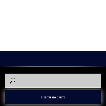
Владислав Рыбаков!
У нападающего Владислава Рыбакова сегодня день
рождения – ему исполняется 27 лет!
Поздравляем Влада, желаем ему крепкого здоровья, долго и
яркой хоккейной карьеры, много-много голов и достижения всех
целей, которые будут поставлены.
2026-07-09 16:50
Найти на сайте