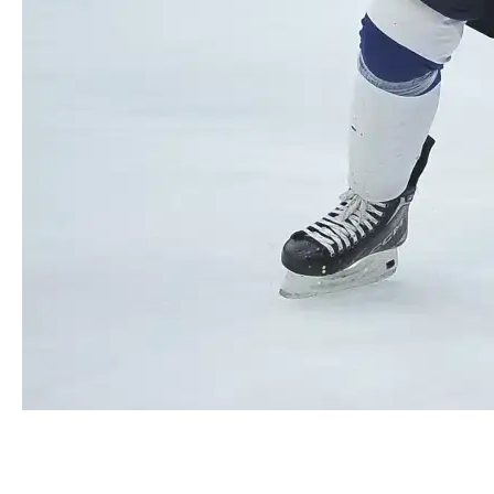
Есть долгожданная победа!
«Зауралье» выиграло у «Рязани-ВДВ» и