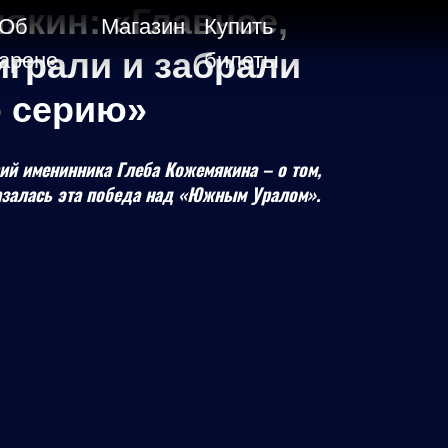
якин: «Главное,
Об
Магазин
Купить
грали и забрали
арене
билеты
 серию»
й именинника Глеба Кожемякина – о том,
азалась эта победа над «Южным Уралом».