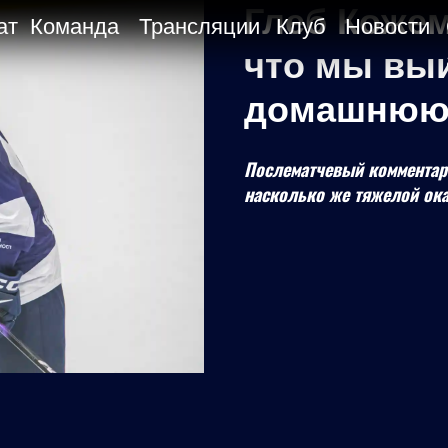
Глеб Кожем
ат
Команда
Трансляции
Клуб
Новости
что мы выи
домашнюю
Послематчевый комментари
насколько же тяжелой ок